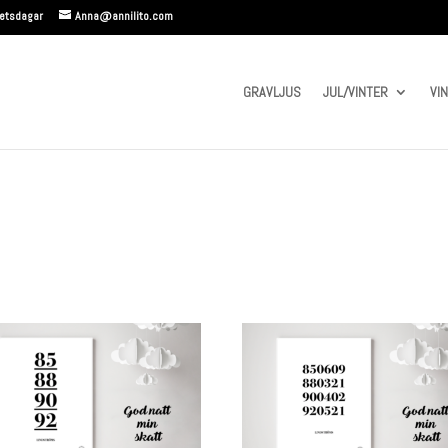
betsdagar
Anna@annilito.com
GRAVLJUS
JUL/VINTER
VI