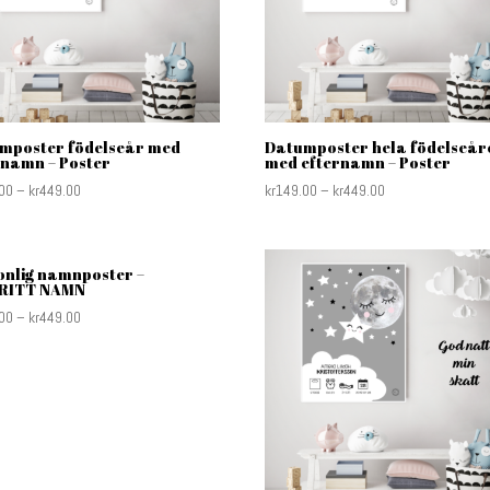
mposter födelseår med
Datumposter hela födelseår
rnamn – Poster
med efternamn – Poster
00
–
kr
449.00
kr
149.00
–
kr
449.00
onlig namnposter –
RITT NAMN
00
–
kr
449.00