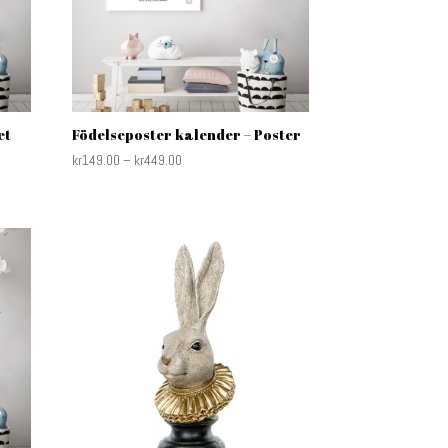
et
Födelseposter kalender – Poster
kr
149.00
–
kr
449.00