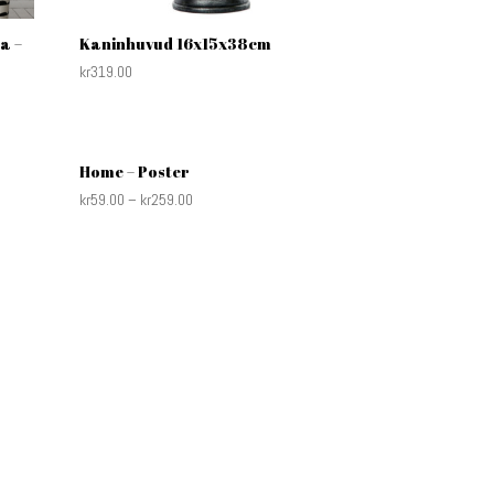
a –
Kaninhuvud 16x15x38cm
kr
319.00
Home – Poster
kr
59.00
–
kr
259.00