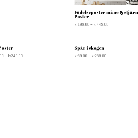
Födelseposter måne & stjärn
Poster
kr
199.00
–
kr
449.00
Poster
Spår i skogen
00
–
kr
349.00
kr
59.00
–
kr
259.00