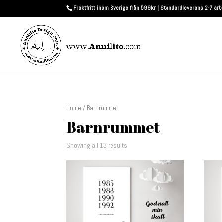
Fraktfritt inom Sverige från 599kr | Standardleverans 2-7 ar
Home
/ Barnrummet
Barnrummet
Showing all 13 results