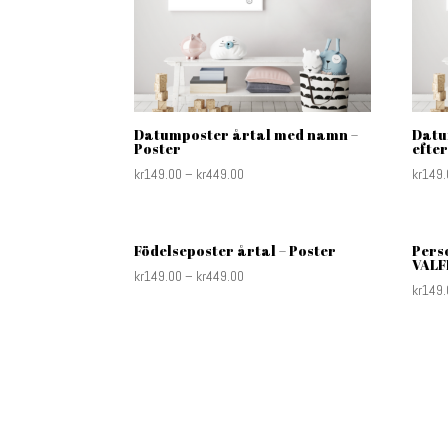
Datumposter årtal med namn –
Datu
Poster
efte
kr
149.00
–
kr
449.00
kr
149.
Födelseposter årtal – Poster
Pers
VALF
kr
149.00
–
kr
449.00
kr
149.