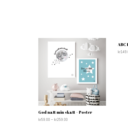
ABC 
kr
149.
God natt min skatt – Poster
kr
59.00
–
kr
259.00