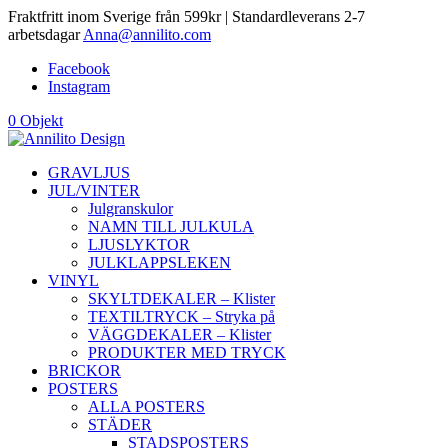
Fraktfritt inom Sverige från 599kr | Standardleverans 2-7
arbetsdagar
Anna@annilito.com
Facebook
Instagram
0 Objekt
GRAVLJUS
JUL/VINTER
Julgranskulor
NAMN TILL JULKULA
LJUSLYKTOR
JULKLAPPSLEKEN
VINYL
SKYLTDEKALER – Klister
TEXTILTRYCK – Stryka på
VÄGGDEKALER – Klister
PRODUKTER MED TRYCK
BRICKOR
POSTERS
ALLA POSTERS
STÄDER
STADSPOSTERS