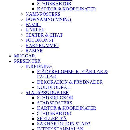
STADSKARTOR
KARTOR & KOORDINATER
NAMNPOSTERS
DOP/NAMNGIVNING
FAMILJ
KÄRLEK
TEXTER & CITAT
FOTOKONST
BARNRUMMET
RAMAR
MUGGAR
PRESENTER
INREDNING
FJÄDERBLOMMOR, FJÄRILAR &
FÅGLAR
DEKORATION & PRYDNADER
KUDDFODRAL
STADSPRODUKTER
STADSBRICKOR
STADSPOSTERS
KARTOR & KOORDINATER
STADSKARTOR
SKELLEFTEÅ
SAKNAR DU DIN STAD?
INTRESSEANMÄLAN