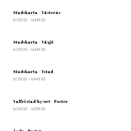
Stadskarta – Västerås
kr
199.00
–
kr
449.00
Stadskarta – Växjö
kr
199.00
–
kr
449.00
Stadskarta – Ystad
kr
199.00
–
kr
449.00
Valfri stad/by/ort – Poster
kr
149.00
–
kr
399.00
Åsele – Poster