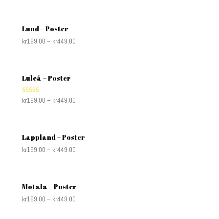
Lund – Poster
kr
199.00
–
kr
449.00
Luleå – Poster
Rated
kr
199.00
–
kr
449.00
5.00
out of 5
Lappland – Poster
kr
199.00
–
kr
449.00
Motala – Poster
kr
199.00
–
kr
449.00