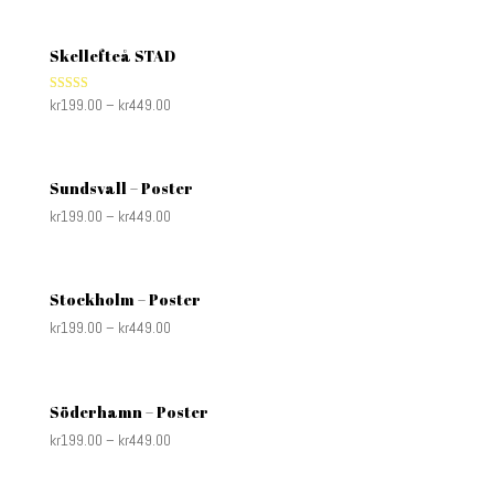
Skellefteå STAD
Rated
kr
199.00
–
kr
449.00
5.00
out of 5
Sundsvall – Poster
kr
199.00
–
kr
449.00
Stockholm – Poster
kr
199.00
–
kr
449.00
Söderhamn – Poster
kr
199.00
–
kr
449.00