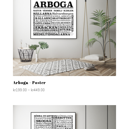
Arboga – Poster
kr
199.00
–
kr
449.00