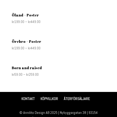
Öland – Poster
kr
199.00
–
kr
449.00
Örebro – Poster
kr
199.00
–
kr
449.00
Born and raised
kr
59.00
–
kr
259.00
KONTAKT
KÖPVILLKOR
ÅTERFÖRSÄLJARE
© Annilito Design AB 2025 | Nybyggargatan 38 | 93154