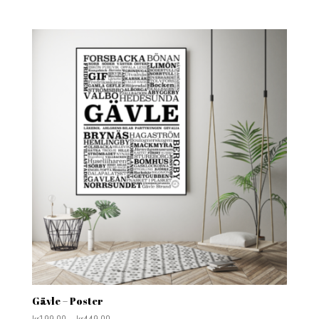
Gävle – Poster
kr
199.00
–
kr
449.00