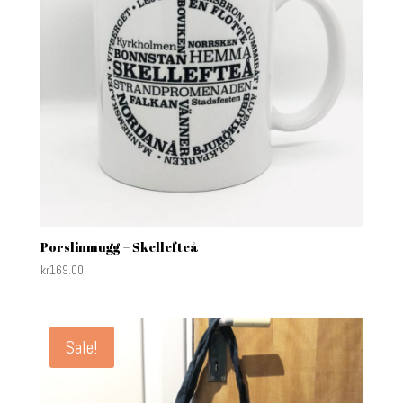
Porslinmugg – Skellefteå
kr
169.00
Sale!