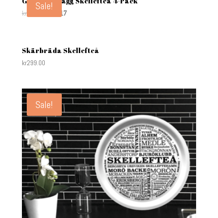
Glasunderlägg Skellefteå 4-Pack
Sale!
kr
149.00
kr
49.17
Skärbräda Skellefteå
kr
299.00
Sale!