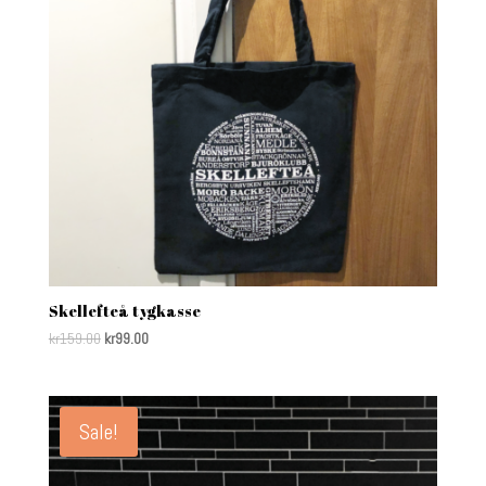
Skellefteå tygkasse
kr
159.00
kr
99.00
Sale!