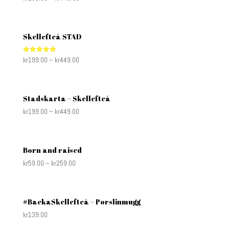
Skellefteå STAD
kr
199.00
–
kr
449.00
Rated
5.00
out of 5
Stadskarta – Skellefteå
kr
199.00
–
kr
449.00
Born and raised
kr
59.00
–
kr
259.00
#BackaSkellefteå – Porslinmugg
kr
139.00