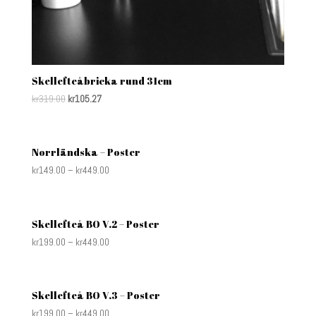
Skellefteåbricka rund 31cm
kr
319.00
kr
105.27
Norrländska – Poster
kr
149.00
–
kr
449.00
Skellefteå BO V.2 – Poster
kr
199.00
–
kr
449.00
Skellefteå BO V.3 – Poster
kr
199.00
–
kr
449.00