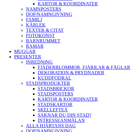
KARTOR & KOORDINATER
NAMNPOSTERS
DOP/NAMNGIVNING
FAMILJ
KÄRLEK
TEXTER & CITAT
FOTOKONST
BARNRUMMET
RAMAR
MUGGAR
PRESENTER
INREDNING
FJÄDERBLOMMOR, FJÄRILAR & FÅGLAR
DEKORATION & PRYDNADER
KUDDFODRAL
STADSPRODUKTER
STADSBRICKOR
STADSPOSTERS
KARTOR & KOORDINATER
STADSKARTOR
SKELLEFTEÅ
SAKNAR DU DIN STAD?
INTRESSEANMÄLAN
ALLA HJÄRTANS DAG
DOP/NAMNGIVNING