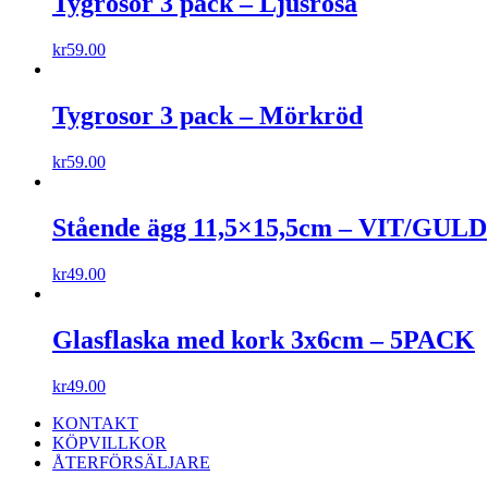
Tygrosor 3 pack – Ljusrosa
kr
59.00
Tygrosor 3 pack – Mörkröd
kr
59.00
Stående ägg 11,5×15,5cm – VIT/GULD
kr
49.00
Glasflaska med kork 3x6cm – 5PACK
kr
49.00
KONTAKT
KÖPVILLKOR
ÅTERFÖRSÄLJARE