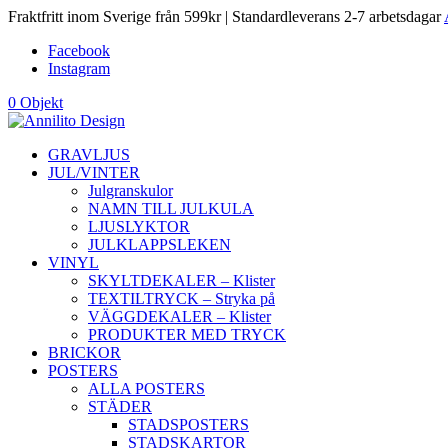
Fraktfritt inom Sverige från 599kr | Standardleverans 2-7 arbetsdagar
Facebook
Instagram
0 Objekt
GRAVLJUS
JUL/VINTER
Julgranskulor
NAMN TILL JULKULA
LJUSLYKTOR
JULKLAPPSLEKEN
VINYL
SKYLTDEKALER – Klister
TEXTILTRYCK – Stryka på
VÄGGDEKALER – Klister
PRODUKTER MED TRYCK
BRICKOR
POSTERS
ALLA POSTERS
STÄDER
STADSPOSTERS
STADSKARTOR