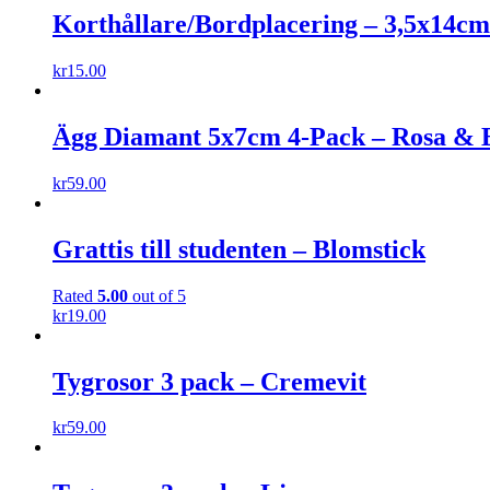
Korthållare/Bordplacering – 3,5x14cm
kr
15.00
Ägg Diamant 5x7cm 4-Pack – Rosa & 
kr
59.00
Grattis till studenten – Blomstick
Rated
5.00
out of 5
kr
19.00
Tygrosor 3 pack – Cremevit
kr
59.00