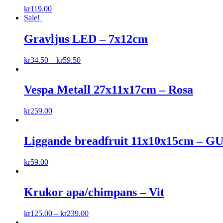
kr
119.00
Sale!
Gravljus LED – 7x12cm
kr
34.50
–
kr
59.50
Vespa Metall 27x11x17cm – Rosa
kr
259.00
Liggande breadfruit 11x10x15cm – G
kr
59.00
Krukor apa/chimpans – Vit
kr
125.00
–
kr
239.00