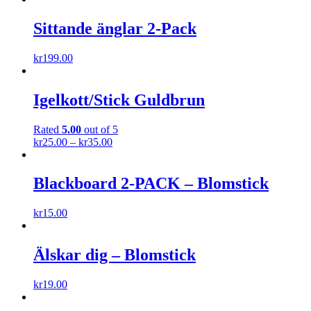
Sittande änglar 2-Pack
kr
199.00
Igelkott/Stick Guldbrun
Rated
5.00
out of 5
kr
25.00
–
kr
35.00
Blackboard 2-PACK – Blomstick
kr
15.00
Älskar dig – Blomstick
kr
19.00