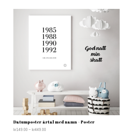
Datumposter årtal med namn – Poster
kr
149.00
–
kr
449.00