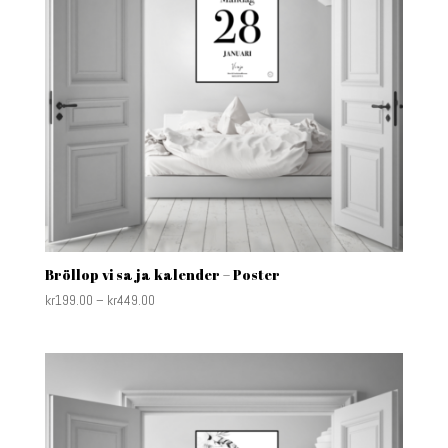
Bröllop vi sa ja kalender – Poster
kr
199.00
–
kr
449.00