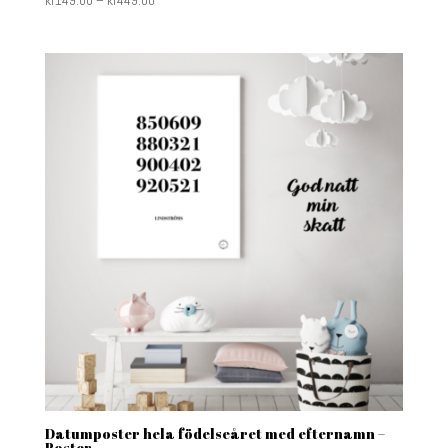
Datumposter hela födelseåret med efternamn –
Poster