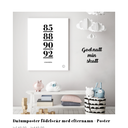
Datumposter födelseår med efternamn – Poster
kr
149.00
–
kr
449.00