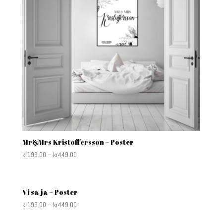
Mr&Mrs Kristoffersson – Poster
kr
199.00
–
kr
449.00
Vi sa ja – Poster
kr
199.00
–
kr
449.00