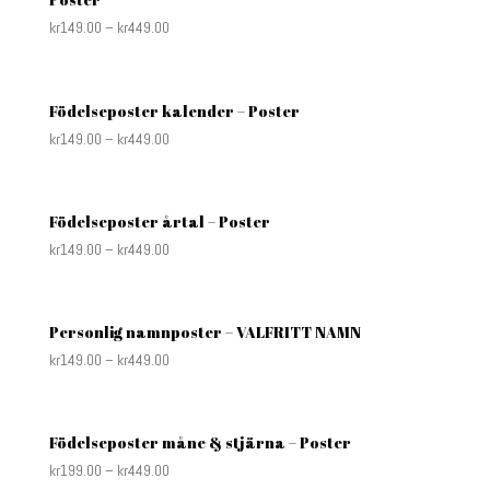
kr
149.00
–
kr
449.00
Födelseposter kalender – Poster
kr
149.00
–
kr
449.00
Födelseposter årtal – Poster
kr
149.00
–
kr
449.00
Personlig namnposter – VALFRITT NAMN
kr
149.00
–
kr
449.00
Födelseposter måne & stjärna – Poster
kr
199.00
–
kr
449.00