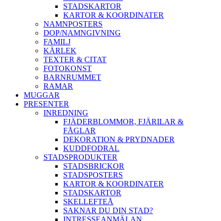
STADSKARTOR
KARTOR & KOORDINATER
NAMNPOSTERS
DOP/NAMNGIVNING
FAMILJ
KÄRLEK
TEXTER & CITAT
FOTOKONST
BARNRUMMET
RAMAR
MUGGAR
PRESENTER
INREDNING
FJÄDERBLOMMOR, FJÄRILAR &
FÅGLAR
DEKORATION & PRYDNADER
KUDDFODRAL
STADSPRODUKTER
STADSBRICKOR
STADSPOSTERS
KARTOR & KOORDINATER
STADSKARTOR
SKELLEFTEÅ
SAKNAR DU DIN STAD?
INTRESSEANMÄLAN