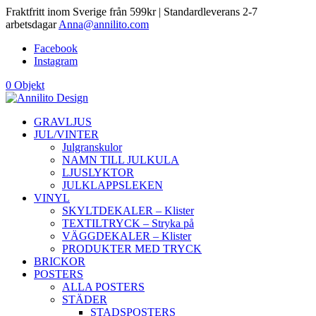
Fraktfritt inom Sverige från 599kr | Standardleverans 2-7
arbetsdagar
Anna@annilito.com
Facebook
Instagram
0 Objekt
GRAVLJUS
JUL/VINTER
Julgranskulor
NAMN TILL JULKULA
LJUSLYKTOR
JULKLAPPSLEKEN
VINYL
SKYLTDEKALER – Klister
TEXTILTRYCK – Stryka på
VÄGGDEKALER – Klister
PRODUKTER MED TRYCK
BRICKOR
POSTERS
ALLA POSTERS
STÄDER
STADSPOSTERS