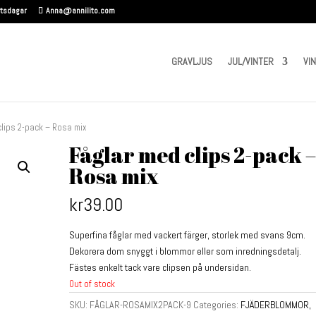
etsdagar
Anna@annilito.com
GRAVLJUS
JUL/VINTER
VI
clips 2-pack – Rosa mix
Fåglar med clips 2-pack 
Rosa mix
kr
39.00
Superfina fåglar med vackert färger, storlek med svans 9cm.
Dekorera dom snyggt i blommor eller som inredningsdetalj.
Fästes enkelt tack vare clipsen på undersidan.
Out of stock
SKU:
FÅGLAR-ROSAMIX2PACK-9
Categories:
FJÄDERBLOMMOR,