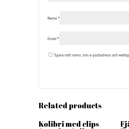
Name
*
Email
*
Spara mitt namn, min e-postadress och webbpla
Related products
Kolibri med clips
Fj