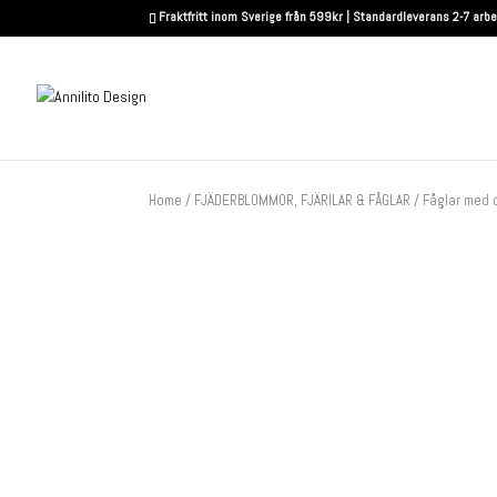
Fraktfritt inom Sverige från 599kr | Standardleverans 2-7 arb
Home
/
FJÄDERBLOMMOR, FJÄRILAR & FÅGLAR
/ Fåglar med 