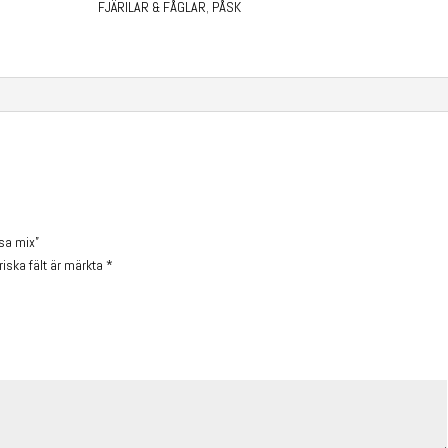
FJÄRILAR & FÅGLAR
,
PÅSK
osa mix”
riska fält är märkta
*