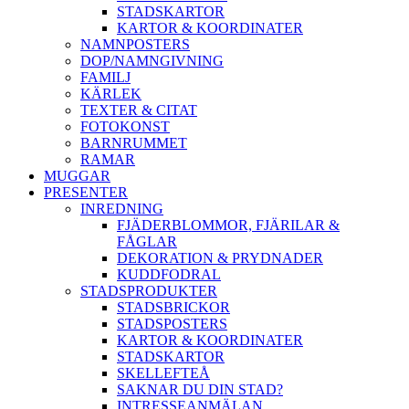
STADSKARTOR
KARTOR & KOORDINATER
NAMNPOSTERS
DOP/NAMNGIVNING
FAMILJ
KÄRLEK
TEXTER & CITAT
FOTOKONST
BARNRUMMET
RAMAR
MUGGAR
PRESENTER
INREDNING
FJÄDERBLOMMOR, FJÄRILAR &
FÅGLAR
DEKORATION & PRYDNADER
KUDDFODRAL
STADSPRODUKTER
STADSBRICKOR
STADSPOSTERS
KARTOR & KOORDINATER
STADSKARTOR
SKELLEFTEÅ
SAKNAR DU DIN STAD?
INTRESSEANMÄLAN