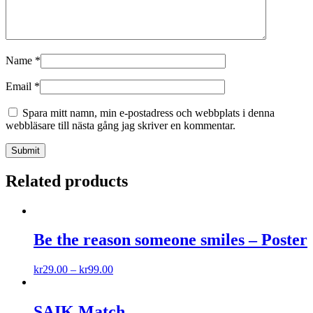
Name
*
Email
*
Spara mitt namn, min e-postadress och webbplats i denna
webbläsare till nästa gång jag skriver en kommentar.
Related products
Be the reason someone smiles – Poster
kr
29.00
–
kr
99.00
SAIK Match