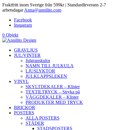
Fraktfritt inom Sverige från 599kr | Standardleverans 2-7
arbetsdagar
Anna@annilito.com
Facebook
Instagram
0 Objekt
GRAVLJUS
JUL/VINTER
Julgranskulor
NAMN TILL JULKULA
LJUSLYKTOR
JULKLAPPSLEKEN
VINYL
SKYLTDEKALER – Klister
TEXTILTRYCK – Stryka på
VÄGGDEKALER – Klister
PRODUKTER MED TRYCK
BRICKOR
POSTERS
ALLA POSTERS
STÄDER
STADSPOSTERS