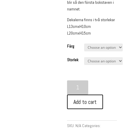
blir så den första bokstaven i
namnet.
Dekalerna finns i två storlekar
L13cmxH10cm
L20cmxH15cm
Färg
Storlek
Här
bor
-
Add to cart
Väggdekor/wallsticker
quantity
SKU:
N/A
Categories: