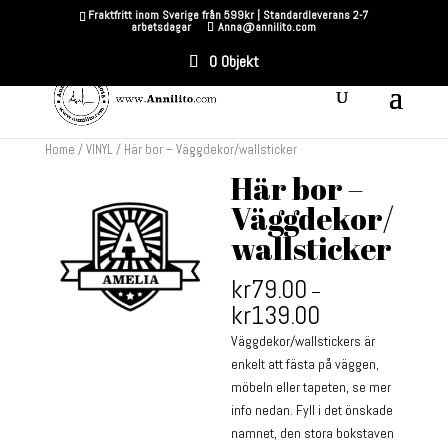
Fraktfritt inom Sverige från 599kr | Standardleverans 2-7
arbetsdagar
Anna@annilito.com
0 Objekt
Home
/
VINYL
/ Här bor – Väggdekor/wallsticker
Här bor –
Väggdekor/
wallsticker
kr
79.00
–
kr
139.00
Väggdekor/wallstickers är
enkelt att fästa på väggen,
möbeln eller tapeten, se mer
info nedan. Fyll i det önskade
namnet, den stora bokstaven