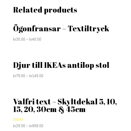
Related products
Ögonfransar – Textiltryck
kr
30.00
–
kr
40.00
Djur till IKEAs antilop stol
kr
79.00
–
kr
149.00
Valfri text – Skyltdekal 5, 10,
15, 20, 30cm & 45cm
Rated
kr
29.00
–
kr
899.00
4.40