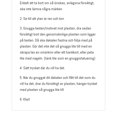
Enkelt att ta bort om så önskas, avlägsna försiktigt,
ska inte lämna några märken.
2. Se till att ytan är ren och torr.
3. Gnugga texten/motivet mot plasten, dra sedan
försiktigt bort den genomskinliga plasten som ligger
på texten. Då ska dekalen fastna och följa med på
plasten. Gör det inte det så gnugga lite till med en
skrapa tex en smörkniv eller ett bankkort, eller peta
lite med nageln. (tänk lite som en gnuggistatuering)
4. Sätt trycket där du vill ha det.
5. När du gnuggat dit dekalen och fått till det som du
vill ha det, drar du försiktigt av plasten, hänger trycket
med plasten så gnugga lite till.
6. Klart