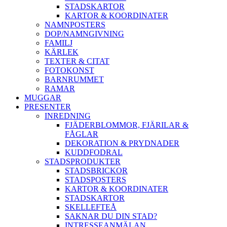
STADSKARTOR
KARTOR & KOORDINATER
NAMNPOSTERS
DOP/NAMNGIVNING
FAMILJ
KÄRLEK
TEXTER & CITAT
FOTOKONST
BARNRUMMET
RAMAR
MUGGAR
PRESENTER
INREDNING
FJÄDERBLOMMOR, FJÄRILAR &
FÅGLAR
DEKORATION & PRYDNADER
KUDDFODRAL
STADSPRODUKTER
STADSBRICKOR
STADSPOSTERS
KARTOR & KOORDINATER
STADSKARTOR
SKELLEFTEÅ
SAKNAR DU DIN STAD?
INTRESSEANMÄLAN