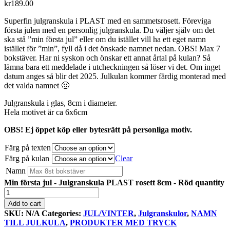
kr
189.00
Superfin julgranskula i PLAST med en sammetsrosett. Föreviga
första julen med en personlig julgranskula. Du väljer själv om det
ska stå ”min första jul” eller om du istället vill ha ett eget namn
istället för ”min”, fyll då i det önskade namnet nedan. OBS! Max 7
bokstäver. Har ni syskon och önskar ett annat årtal på kulan? Så
lämna bara ett meddelade i utcheckningen så löser vi det. Om inget
datum anges så blir det 2025. Julkulan kommer färdig monterad med
det valda namnet 🙂
Julgranskula i glas, 8cm i diameter.
Hela motivet är ca 6x6cm
OBS! Ej öppet köp eller bytesrätt på personliga motiv.
Färg på texten
Färg på kulan
Clear
Namn
Min första jul - Julgranskula PLAST rosett 8cm - Röd quantity
Add to cart
SKU:
N/A
Categories:
JUL/VINTER
,
Julgranskulor
,
NAMN
TILL JULKULA
,
PRODUKTER MED TRYCK