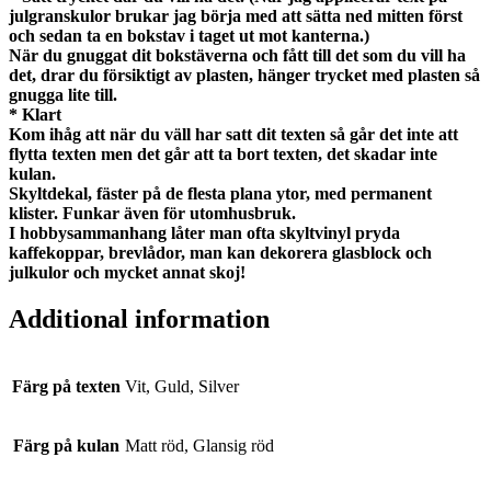
julgranskulor brukar jag börja med att sätta ned mitten först
och sedan ta en bokstav i taget ut mot kanterna.)
När du gnuggat dit bokstäverna och fått till det som du vill ha
det, drar du försiktigt av plasten, hänger trycket med plasten så
gnugga lite till.
* Klart
Kom ihåg att när du väll har satt dit texten så går det inte att
flytta texten men det går att ta bort texten, det skadar inte
kulan.
Skyltdekal, fäster på de flesta plana ytor, med permanent
klister. Funkar även för utomhusbruk.
I hobbysammanhang låter man ofta skyltvinyl pryda
kaffekoppar, brevlådor, man kan dekorera glasblock och
julkulor och mycket annat skoj!
Additional information
Färg på texten
Vit, Guld, Silver
Färg på kulan
Matt röd, Glansig röd