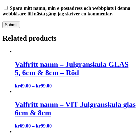
Spara mitt namn, min e-postadress och webbplats i denna
webbläsare till nästa gång jag skriver en kommentar.
Related products
Valfritt namn – Julgranskula GLAS
5, 6cm & 8cm – Röd
kr
49.00
–
kr
99.00
Valfritt namn – VIT Julgranskula glas
6cm & 8cm
kr
69.00
–
kr
99.00