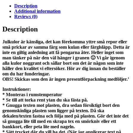
Description
Additional information
Reviews (0)
Description
Julkulor är känsliga, det kan förekomma yttre små repor eller
små prickar av samma färg som kulan eller färglsläpp. Detta är
inte en giltig anledning att få pengarna åter. Heller inget som
man tänker på när den väl hänger i granen 🙂 Vi går igenom
alla kulor noggrant och sållar bort om det är någon som inte
håller den kvalitet vi eftersöker. Hör av dig innan du beställer
om du har funderingar.
OBS! Skickas som den är ingen presentförpackning medföljer.’
Instruktioner:
* Monteras i rumstemperatur
* Se till att torka rent ytan du ska fästa på.
* Gnugga texten mot plasten, dra sedan försiktigt bort den
genomskinliga plasten som ligger på texten. Då ska
dekalen/texten fastna och följa med på plasten. Gör det inte det
så gnugga lite till med en skrapa tex en smörkniv eller ett
bankkort, eller peta lite med nageln.
* Sätt trycket där du vill ha det. (När jag applicerar text på