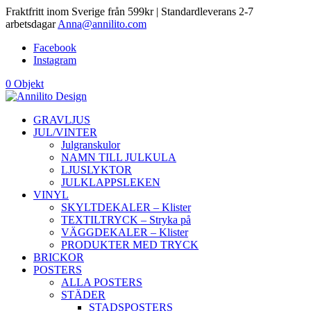
Fraktfritt inom Sverige från 599kr | Standardleverans 2-7
arbetsdagar
Anna@annilito.com
Facebook
Instagram
0 Objekt
GRAVLJUS
JUL/VINTER
Julgranskulor
NAMN TILL JULKULA
LJUSLYKTOR
JULKLAPPSLEKEN
VINYL
SKYLTDEKALER – Klister
TEXTILTRYCK – Stryka på
VÄGGDEKALER – Klister
PRODUKTER MED TRYCK
BRICKOR
POSTERS
ALLA POSTERS
STÄDER
STADSPOSTERS