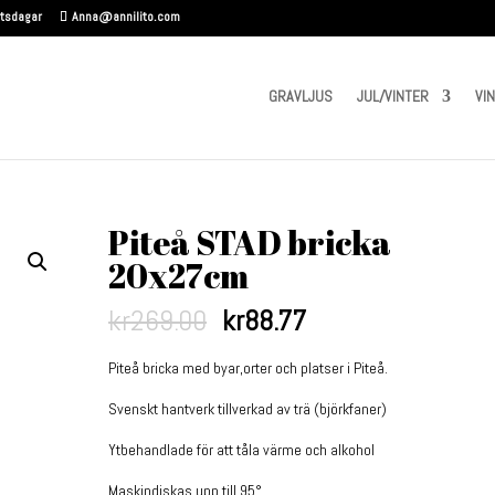
etsdagar
Anna@annilito.com
GRAVLJUS
JUL/VINTER
VI
Piteå STAD bricka
20x27cm
kr
269.00
kr
88.77
Piteå bricka med byar,orter och platser i Piteå.
Svenskt hantverk tillverkad av trä (björkfaner)
Ytbehandlade för att tåla värme och alkohol
Maskindiskas upp till 95°