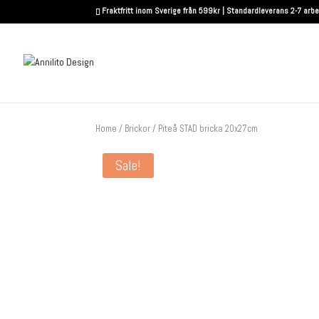
Fraktfritt inom Sverige från 599kr | Standardleverans 2-7 arb
Home
/
Brickor
/ Piteå STAD bricka 20x27cm
Sale!