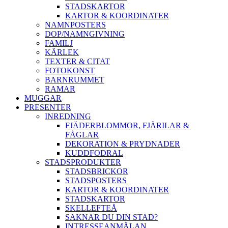
STADSKARTOR
KARTOR & KOORDINATER
NAMNPOSTERS
DOP/NAMNGIVNING
FAMILJ
KÄRLEK
TEXTER & CITAT
FOTOKONST
BARNRUMMET
RAMAR
MUGGAR
PRESENTER
INREDNING
FJÄDERBLOMMOR, FJÄRILAR &
FÅGLAR
DEKORATION & PRYDNADER
KUDDFODRAL
STADSPRODUKTER
STADSBRICKOR
STADSPOSTERS
KARTOR & KOORDINATER
STADSKARTOR
SKELLEFTEÅ
SAKNAR DU DIN STAD?
INTRESSEANMÄLAN