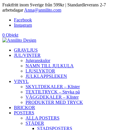
Fraktfritt inom Sverige från 599kr | Standardleverans 2-7
arbetsdagar
Anna@annilito.com
Facebook
Instagram
0 Objekt
GRAVLJUS
JUL/VINTER
Julgranskulor
NAMN TILL JULKULA
LJUSLYKTOR
JULKLAPPSLEKEN
VINYL
SKYLTDEKALER – Klister
TEXTILTRYCK – Stryka på
VÄGGDEKALER – Klister
PRODUKTER MED TRYCK
BRICKOR
POSTERS
ALLA POSTERS
STÄDER
STADSPOSTERS