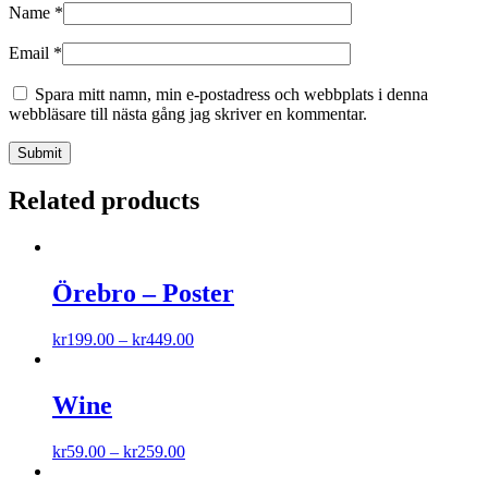
Name
*
Email
*
Spara mitt namn, min e-postadress och webbplats i denna
webbläsare till nästa gång jag skriver en kommentar.
Related products
Örebro – Poster
kr
199.00
–
kr
449.00
Wine
kr
59.00
–
kr
259.00