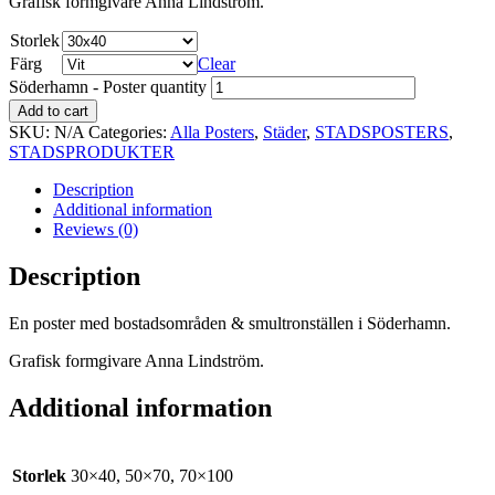
Grafisk formgivare Anna Lindström.
Storlek
Färg
Clear
Söderhamn - Poster quantity
Add to cart
SKU:
N/A
Categories:
Alla Posters
,
Städer
,
STADSPOSTERS
,
STADSPRODUKTER
Description
Additional information
Reviews (0)
Description
En poster med bostadsområden & smultronställen i Söderhamn.
Grafisk formgivare Anna Lindström.
Additional information
Storlek
30×40, 50×70, 70×100