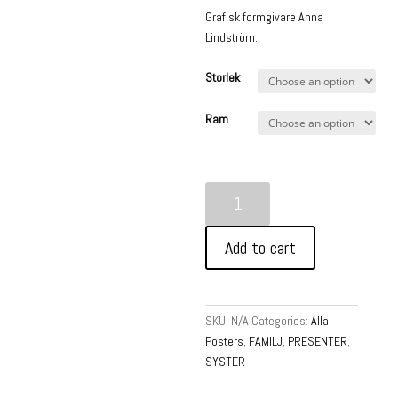
Grafisk formgivare Anna
Lindström.
Storlek
Ram
Syster
&
Faster
Add to cart
-
Poster
quantity
SKU:
N/A
Categories:
Alla
Posters
,
FAMILJ
,
PRESENTER
,
SYSTER