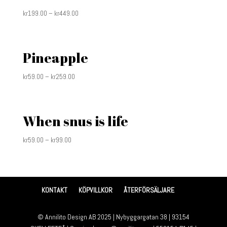
kr
199.00
–
kr
449.00
Pineapple
kr
59.00
–
kr
259.00
When snus is life
kr
59.00
–
kr
99.00
KONTAKT
KÖPVILLKOR
ÅTERFÖRSÄLJARE
© Annilito Design AB 2025 | Nybyggargatan 38 | 93154