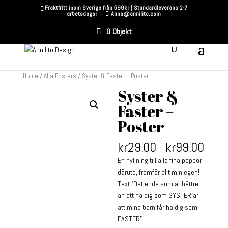
Fraktfritt inom Sverige från 599kr | Standardleverans 2-7
arbetsdagar
Anna@annilito.com
0 Objekt
Home
/
Alla Posters
/ Syster & Faster – Poster
Syster &
Faster –
Poster
kr
29.00
kr
99.00
–
En hyllning till alla fina pappor
därute, framför allt min egen!
Text ”Det enda som är bättre
än att ha dig som SYSTER är
att mina barn får ha dig som
FASTER”