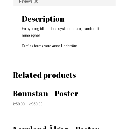
Reviews (0)
Description
En hyllning till alla fina syskon därute, framförallt
mina egna!
Grafisk formgivare Anna Lindström.
Related products
Bonnstan – Poster
kr
59.00
–
kr
359.00