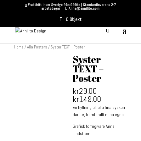
Fraktfritt inom Sverige från 599kr | Standardleverans 2-7
arbetsdagar
Anna@annilito.com
0 Objekt
Home
/
Alla Posters
/ Syster TEXT – Poster
Syster
TEXT –
Poster
kr
29.00
–
kr
149.00
En hyllning till alla fina syskon
därute, framförallt mina egna!
Grafisk formgivare Anna
Lindström.