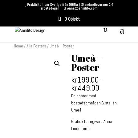
Fraktfritt inom Sverige från 599kr | Standardleverans 2-7
arbetsdagar
Anna@annilito.com
0 Objekt
Home
/
Alla Posters
/ Umeå – Poster
Umeå –
Poster
kr
199.00
–
kr
449.00
En poster med
bostadsområden & ställen i
Umeå
Grafisk formgivare Anna
Lindström.