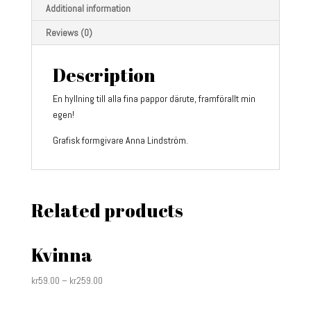
Additional information
Reviews (0)
Description
En hyllning till alla fina pappor därute, framförallt min
egen!
Grafisk formgivare Anna Lindström.
Related products
Kvinna
kr
59.00
–
kr
259.00