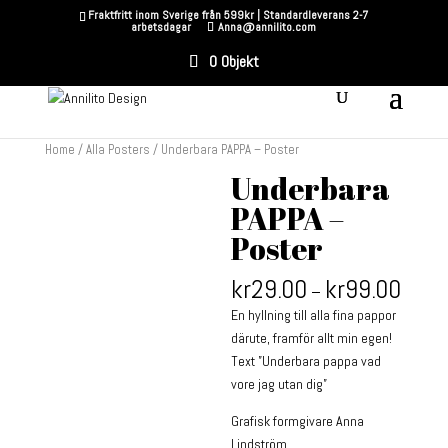
Fraktfritt inom Sverige från 599kr | Standardleverans 2-7
arbetsdagar
Anna@annilito.com
0 Objekt
Home
/
Alla Posters
/ Underbara PAPPA – Poster
Underbara
PAPPA –
Poster
kr
29.00
kr
99.00
–
En hyllning till alla fina pappor
därute, framför allt min egen!
Text ”Underbara pappa vad
vore jag utan dig”
Grafisk formgivare Anna
Lindström.