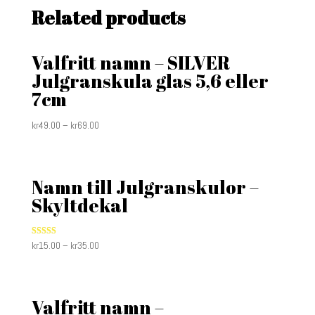
Related products
Valfritt namn – SILVER
Julgranskula glas 5,6 eller
7cm
kr
49.00
–
kr
69.00
Namn till Julgranskulor –
Skyltdekal
Rated
kr
15.00
–
kr
35.00
5.00
out of 5
Valfritt namn –