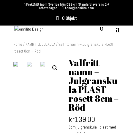
Fraktfritt inom Sverige från 599kr | Standardleverans 2-7
arbetsdagar
Anna@annilito.com
0 Objekt
Home
/
NAMN TILL JULKULA
/ Valfritt namn – Julgranskula PLAST
rosett 8cm – Röd
Valfritt
namn –
Julgransku
la PLAST
rosett 8cm –
Röd
kr
139.00
8cm julgranskula i plast med