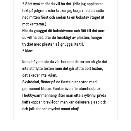
* Sätt trycket där du vill ha det. (När jag applicerar
text på julgranskulor brukar jag börja med att sätta
ned mitten först och sedan ta en bokstav i taget ut
mot kanterna.)
När du gnuggat dit bokstäverna och fått till det som
du vill ha det, drar du försiktigt av plasten, hänger
trycket med plasten så gnugga lite till.
* Klart
Kom ihåg att när du väll har satt dit texten så går det
inte att flytta texten men det går att ta bort texten,
det skadar inte kulan.
Skyltdekal, fäster på de flesta plana ytor, med
permanent klister. Funkar även för utomhusbruk.
I hobbysammanhang låter man ofta skyltvinyl pryda
kaffekoppar, brevlådor, man kan dekorera glasblock
och julkulor och mycket annat skoj!