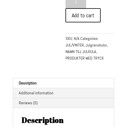
namn
-
Add to cart
Julgranskula
PLAST
rosett
8cm
SKU:
N/A
Categories:
-
JUL/VINTER
,
Julgranskulor
,
Röd
NAMN TILL JULKULA
,
quantity
PRODUKTER MED TRYCK
Description
Additional information
Reviews (0)
Description