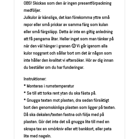
OBS! Skickas som den är ingen presentförpackning
medföljer.
Julkulor är känsliga, det kan förekomma yttre små
repor eller små prickar av samma färg som kulan
eller små färgsläpp. Detta är inte en giltig anledning
att få pengarna åter. Heller inget som man tänker på
när den väl hänger i granen 🙂 Vi går igenom alla
kulor noggrant och sållar bort om det är någon som
inte håller den kvalitet vi eftersöker. Hör av dig innan
du beställer om du har funderingar.
Instruktioner:
* Monteras i rumstemperatur
* Se till att torka rent ytan du ska fästa på.
* Gnugga texten mot plasten, dra sedan försiktigt
bort den genomskinliga plasten som ligger på texten.
Då ska dekalen/texten fastna och följa med på
plasten. Gör det inte det så gnugga lite till med en
skrapa tex en smörkniv eller ett bankkort, eller peta
lite med nageln.