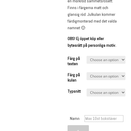
en mörkröd sammetsrosett.
Finns i färgerna matt och
glansig röd. Julkulan kommer
färdigmonterad med det valda
namnet 🙂
OBS! Ej öppet köp eller
bytesrätt på personliga motiv.
Färg på
texten
Färg på
kulan
Typsnitt
Namn
Valfritt